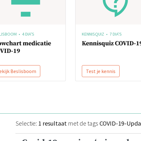
LISBOOM • 4 DIA'S
KENNISQUIZ • 7 DIA'S
owchart medicatie
Kennisquiz COVID-1
VID-19
ekijk Beslisboom
Test je kennis
Selectie:
1 resultaat
met de tags
COVID-19-Upda