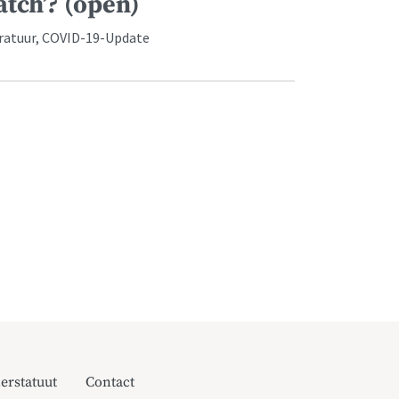
atch’? (open)
eratuur, COVID-19-Update
erstatuut
Contact