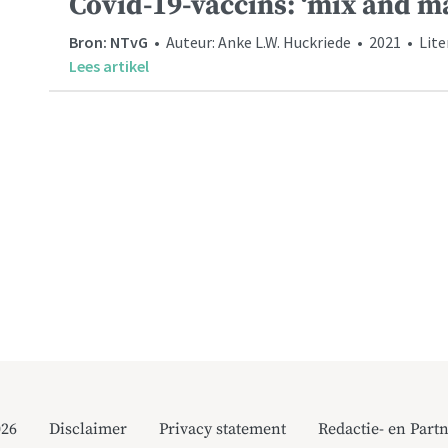
Covid-19-vaccins: ‘mix and m
Bron: NTvG
• Auteur: Anke L.W. Huckriede • 2021 • Lit
Lees artikel
026
Disclaimer
Privacy statement
Redactie- en Partn