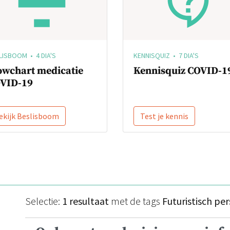
LISBOOM • 4 DIA'S
KENNISQUIZ • 7 DIA'S
owchart medicatie
Kennisquiz COVID-1
VID-19
ekijk Beslisboom
Test je kennis
Selectie:
1 resultaat
met de tags
Futuristisch per