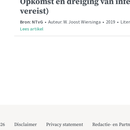
Opkomst en dreiging van infe
vereist)
Bron: NTvG
• Auteur: W. Joost Wiersinga • 2019 • Liter
Lees artikel
026
Disclaimer
Privacy statement
Redactie- en Partn