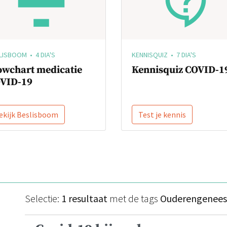
LISBOOM • 4 DIA'S
KENNISQUIZ • 7 DIA'S
owchart medicatie
Kennisquiz COVID-1
VID-19
ekijk Beslisboom
Test je kennis
Selectie:
1 resultaat
met de tags
Ouderengenee