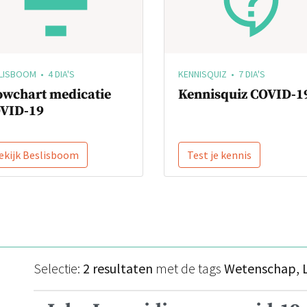
LISBOOM • 4 DIA'S
KENNISQUIZ • 7 DIA'S
owchart medicatie
Kennisquiz COVID-1
VID-19
ekijk Beslisboom
Test je kennis
Selectie:
2 resultaten
met de tags
Wetenschap, L