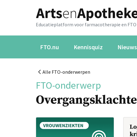
Educatieplatform voor farmacotherapie en FTO
FTO.nu
Kennisquiz
Nieuws
Alle FTO-onderwerpen
FTO-onderwerp
Overgangsklacht
Lo
kr