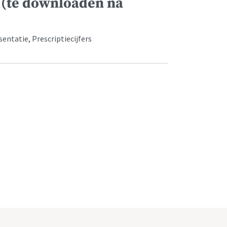
 (te downloaden na
ntatie, Prescriptiecijfers