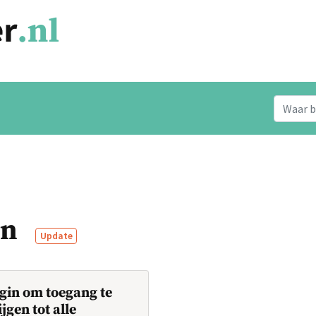
en
Update
gin om toegang te
ijgen tot alle