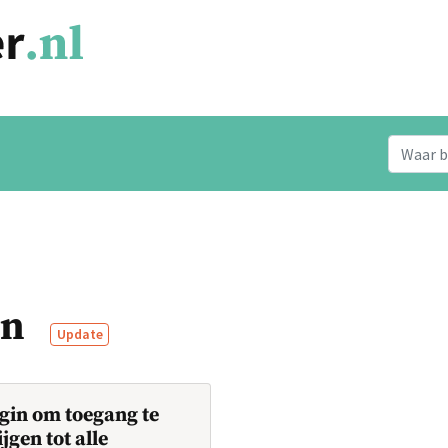
en
Update
gin om toegang te
ijgen tot alle