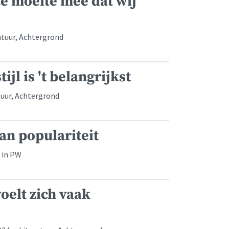
e moeite mee dat wij
atuur, Achtergrond
jl is 't belangrijkst
tuur, Achtergrond
an populariteit
 in PW
oelt zich vaak