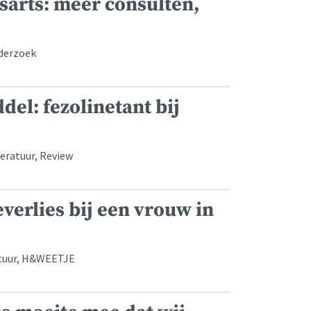
sarts: meer consulten,
nderzoek
el: fezolinetant bij
teratuur, Review
verlies bij een vrouw in
atuur, H&WEETJE