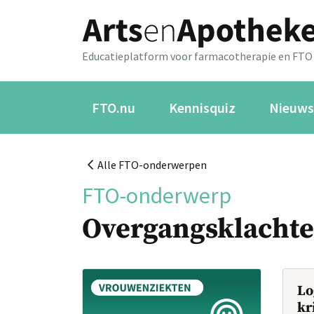
Educatieplatform voor farmacotherapie en FTO
FTO.nu
Kennisquiz
Nieuws
Alle FTO-onderwerpen
FTO-onderwerp
Overgangsklacht
Lo
kr