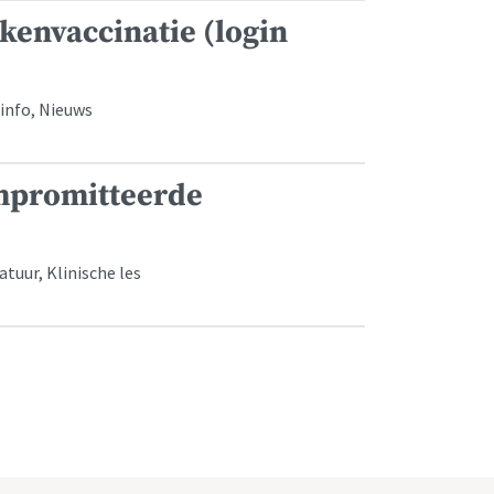
envaccinatie (login
info, Nieuws
mpromitteerde
tuur, Klinische les