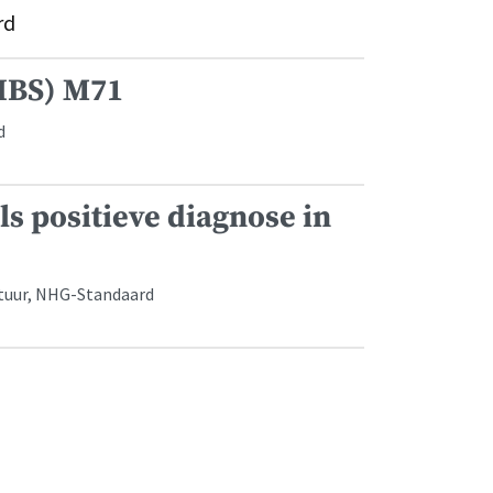
rd
IBS) M71
d
 positieve diagnose in
atuur, NHG-Standaard