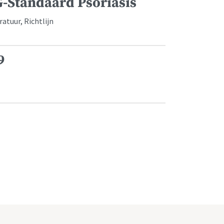
G-Standaard Psoriasis
atuur, Richtlijn
9