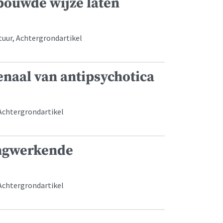
bouwde wijze laten
tuur, Achtergrondartikel
enaal van antipsychotica
 Achtergrondartikel
angwerkende
 Achtergrondartikel