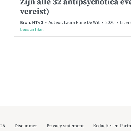
Zijn alle 32 antipsychotica ev
vereist)
Bron: NTvG
• Auteur: Laura Eline De Wit • 2020 • Litera
Lees artikel
026
Disclaimer
Privacy statement
Redactie- en Partn