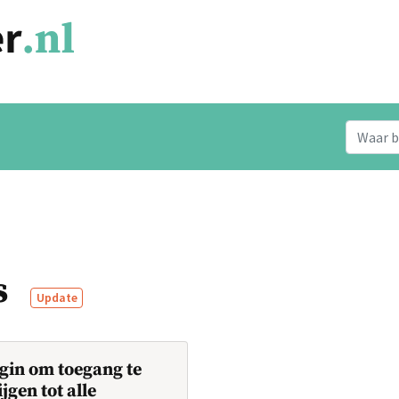
s
Update
gin om toegang te
ijgen tot alle