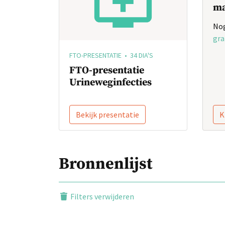
ma
Nog
gra
FTO-PRESENTATIE • 34 DIA'S
FTO-presentatie
Urineweginfecties
Bekijk presentatie
K
Bronnenlijst
Filters verwijderen