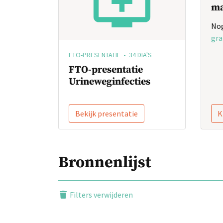
ma
Nog
gra
FTO-PRESENTATIE • 34 DIA'S
FTO-presentatie
Urineweginfecties
Bekijk presentatie
K
Bronnenlijst
Filters verwijderen