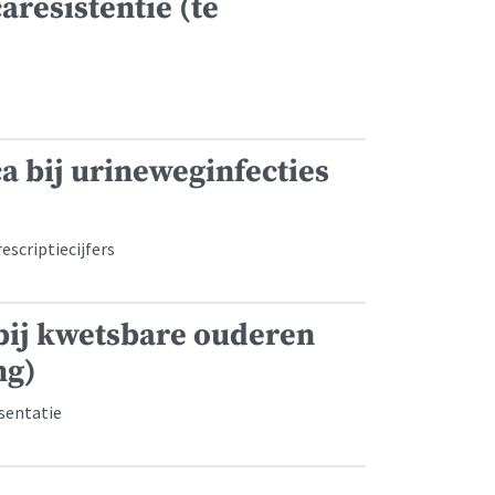
aresistentie (te
a bij urineweginfecties
scriptiecijfers
 bij kwetsbare ouderen
ng)
sentatie