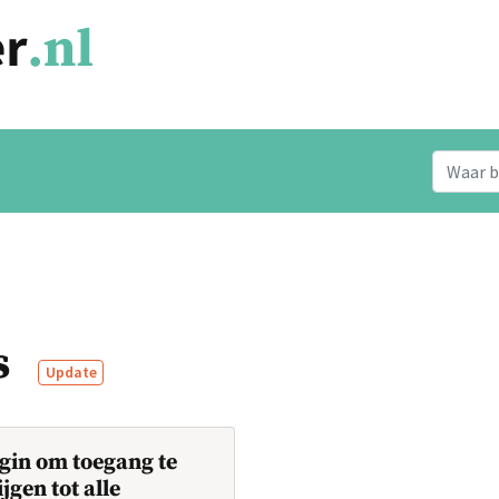
s
Update
gin om toegang te
ijgen tot alle