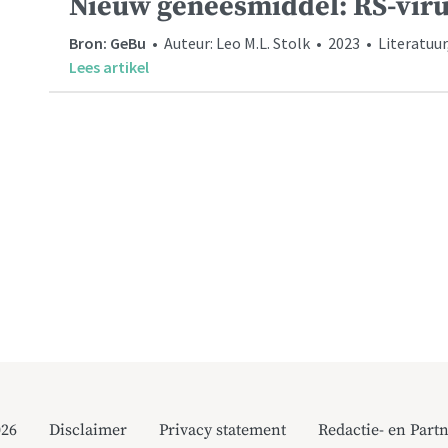
Nieuw geneesmiddel: RS-viru
Bron: GeBu
• Auteur: Leo M.L. Stolk • 2023 • Literatuu
Lees artikel
026
Disclaimer
Privacy statement
Redactie- en Partn