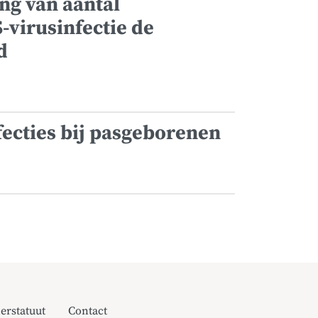
ng van aantal
S-virusinfectie de
d
fecties bij pasgeborenen
erstatuut
Contact