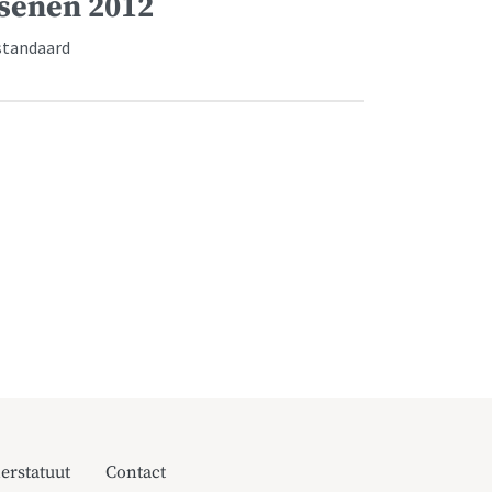
senen 2012
gstandaard
erstatuut
Contact