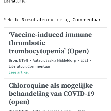
Literatuur (6)
Selectie:
6 resultaten
met de tags
Commentaar
‘Vaccine-induced immune
thrombotic
trombocytopenia’ (Open)
Bron: NTvG
• Auteur: Saskia Middeldorp • 2021 •
Literatuur, Commentaar
Lees artikel
Chloroquine als mogelijke
behandeling van COVID-19
(open)
Bron: NTvG
• Auteur: Jeroen Coumou • 2020 •