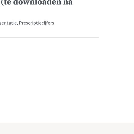
 (te downloaden na
ntatie, Prescriptiecijfers