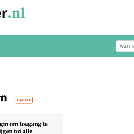
en
Update
gin om toegang te
ijgen tot alle