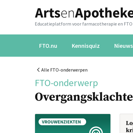
Educatieplatform voor farmacotherapie en FTO
FTO.nu
Kennisquiz
Nieuws
Alle FTO-onderwerpen
FTO-onderwerp
Overgangsklacht
Lo
kr