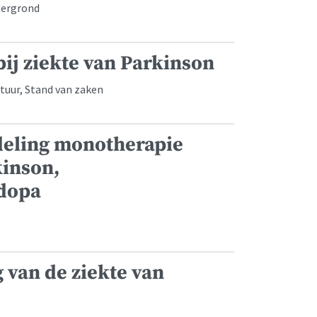
htergrond
ij ziekte van Parkinson
atuur, Stand van zaken
deling monotherapie
kinson,
odopa
 van de ziekte van