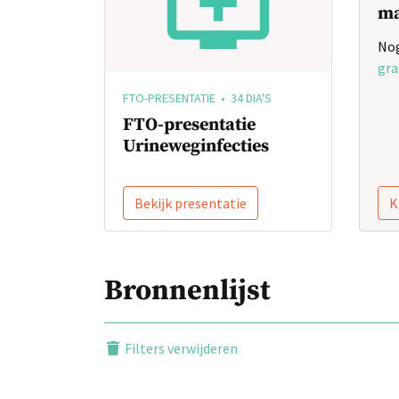
ma
Nog
gra
FTO-PRESENTATIE • 34 DIA'S
FTO-presentatie
Urineweginfecties
Bekijk presentatie
K
Bronnenlijst
Filters verwijderen