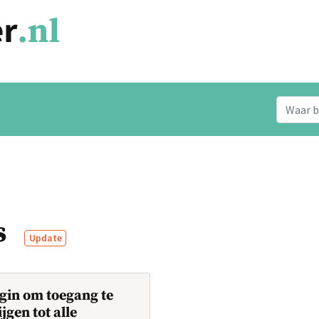
s
Update
gin om toegang te
ijgen tot alle