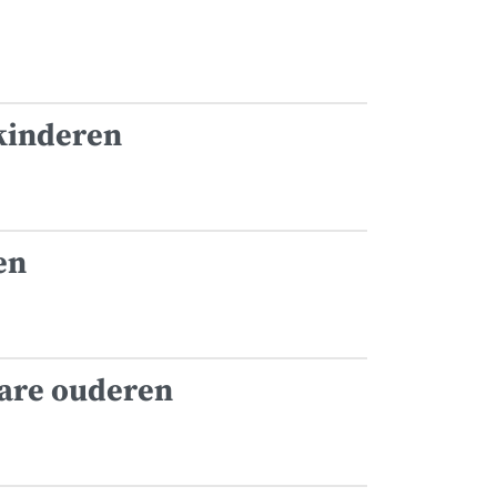
 kinderen
en
bare ouderen