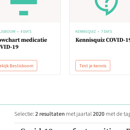
LISBOOM • 4 DIA'S
KENNISQUIZ • 7 DIA'S
owchart medicatie
Kennisquiz COVID-1
VID-19
ekijk Beslisboom
Test je kennis
Selectie:
2 resultaten
met jaartal
2020
met de ta