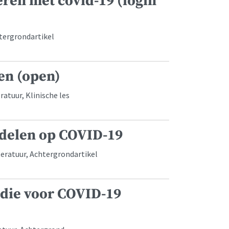
ren met covid-19 (login
htergrondartikel
en (open)
atuur, Klinische les
ddelen op COVID-19
teratuur, Achtergrondartikel
die voor COVID-19