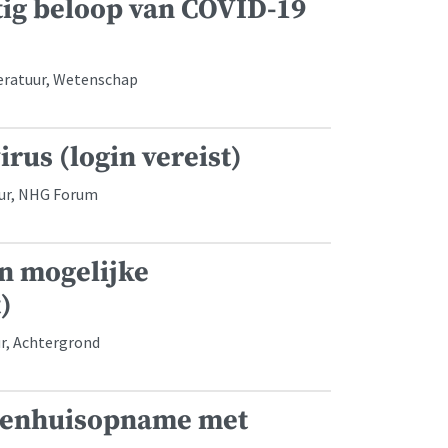
tig beloop van COVID-19
teratuur, Wetenschap
rus (login vereist)
uur, NHG Forum
en mogelijke
)
r, Achtergrond
ekenhuisopname met