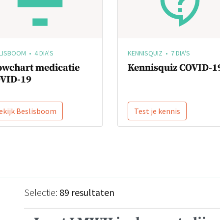
LISBOOM • 4 DIA'S
KENNISQUIZ • 7 DIA'S
owchart medicatie
Kennisquiz COVID-1
VID-19
ekijk Beslisboom
Test je kennis
Selectie:
89 resultaten