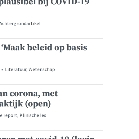
 plausibel bij COVID-19
 Achtergrondartikel
 ‘Maak beleid op basis
 • Literatuur, Wetenschap
an corona, met
aktijk (open)
 report, Klinische les