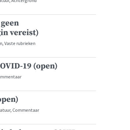
atuur, Achtergrond
 geen
in vereist)
, Vaste rubrieken
COVID-19 (open)
 Commentaar
open)
eratuur, Commentaar