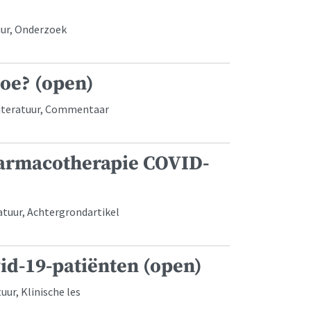
uur, Onderzoek
hoe? (open)
 Literatuur, Commentaar
 farmacotherapie COVID-
atuur, Achtergrondartikel
id-19-patiënten (open)
uur, Klinische les